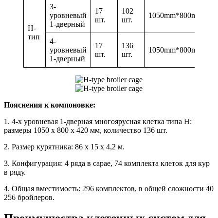
3-
17
102
уровневый
1050mm*800mm*42
шт.
шт.
1-дверный
H-
тип
4-
17
136
уровневый
1050mm*800mm*42
шт.
шт.
1-дверный
Пояснения к компоновке:
1. 4-х уровневая 1-дверная многоярусная клетка типа H:
размеры 1050 x 800 x 420 мм, количество 136 шт.
2. Размер курятника: 86 х 15 х 4,2 м.
3. Конфигурация: 4 ряда в сарае, 74 комплекта клеток для кур
в ряду.
4. Общая вместимость: 296 комплектов, в общей сложности 40
256 бройлеров.
Преимущества клеточных систем для