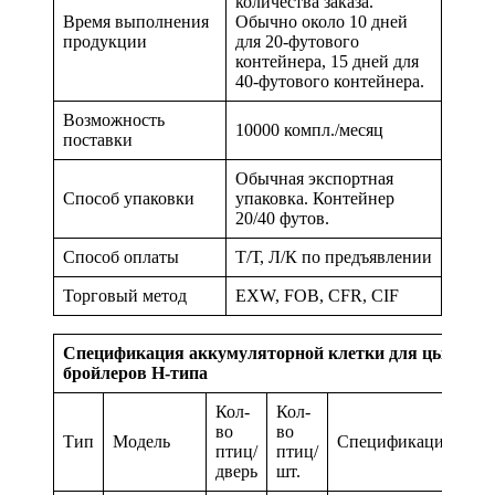
количества заказа.
Время выполнения
Обычно около 10 дней
продукции
для 20-футового
контейнера, 15 дней для
40-футового контейнера.
Возможность
10000 компл./месяц
поставки
Обычная экспортная
Способ упаковки
упаковка. Контейнер
20/40 футов.
Способ оплаты
Т/Т, Л/К по предъявлении
Торговый метод
EXW, FOB, CFR, CIF
Спецификация аккумуляторной клетки для цыплят-
бройлеров H-типа
Кол-
Кол-
во
во
Тип
Модель
Спецификация
птиц/
птиц/
дверь
шт.