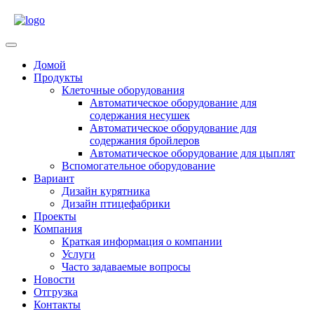
Skip
to
content
Open
Menu
Домой
Продукты
Клеточные оборудования
Автоматическое оборудование для
содержания несушек
Автоматическое оборудование для
содержания бройлеров
Автоматическое оборудование для цыплят
Вспомогательное оборудование
Вариант
Дизайн курятника
Дизайн птицефабрики
Проекты
Компания
Краткая информация о компании
Услуги
Часто задаваемые вопросы
Новости
Отгрузка
Контакты