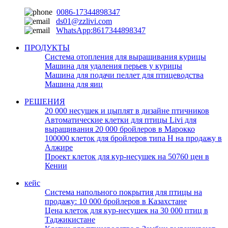
0086-17344898347
ds01@zzlivi.com
WhatsApp:8617344898347
ПРОДУКТЫ
Система отопления для выращивания курицы
Машина для удаления перьев у курицы
Машина для подачи пеллет для птицеводства
Машина для яиц
РЕШЕНИЯ
20 000 несушек и цыплят в дизайне птичников
Автоматические клетки для птицы Livi для
выращивания 20 000 бройлеров в Марокко
100000 клеток для бройлеров типа H на продажу в
Алжире
Проект клеток для кур-несушек на 50760 цен в
Кении
кейс
Система напольного покрытия для птицы на
продажу: 10 000 бройлеров в Казахстане
Цена клеток для кур-несушек на 30 000 птиц в
Таджикистане