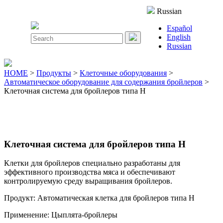
Close
Russian
Menu
Español
Search
English
for:
Russian
HOME
>
Продукты
>
Клеточные оборудования
>
Автоматическое оборудование для содержания бройлеров
>
Клеточная система для бройлеров типа H
Клеточная система для бройлеров типа H
Клетки для бройлеров специально разработаны для
эффективного производства мяса и обеспечивают
контролируемую среду выращивания бройлеров.
Продукт: Автоматическая клетка для бройлеров типа H
Применение: Цыплята-бройлеры