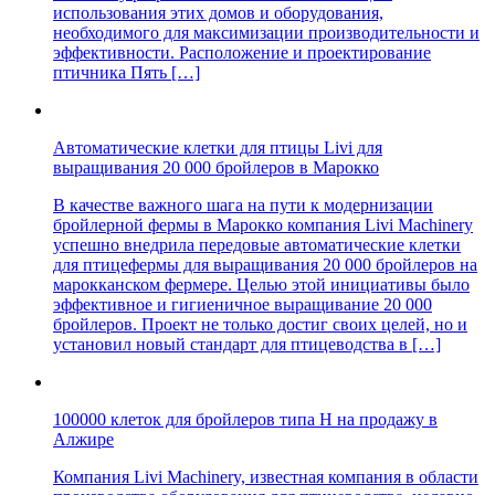
использования этих домов и оборудования,
необходимого для максимизации производительности и
эффективности. Расположение и проектирование
птичника Пять […]
Автоматические клетки для птицы Livi для
выращивания 20 000 бройлеров в Марокко
В качестве важного шага на пути к модернизации
бройлерной фермы в Марокко компания Livi Machinery
успешно внедрила передовые автоматические клетки
для птицефермы для выращивания 20 000 бройлеров на
марокканском фермере. Целью этой инициативы было
эффективное и гигиеничное выращивание 20 000
бройлеров. Проект не только достиг своих целей, но и
установил новый стандарт для птицеводства в […]
100000 клеток для бройлеров типа H на продажу в
Алжире
Компания Livi Machinery, известная компания в области