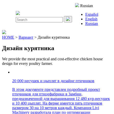
Close
Russian
Menu
Español
Search
English
for:
Russian
HOME
>
Вариант
> Дизайн курятника
Дизайн курятника
We provide the most practical and cost-effective chicken house
design for every poultry farmer.
20 000 несушек и цыплят в дизайне птичников
В этом документе представлен подробный проект
птичников для птицефабрики в Замбии,
предназначенной для выращивания 12 480 кур-несушек
и 10 400 цыплят. На ферме имеется пять птичников
размером 30 на 10 метров каждый. Компания Livi
Machinery разработала план по оптимизации