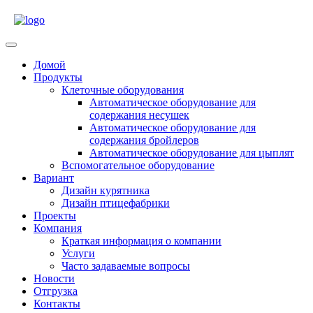
Skip
to
content
Open
Menu
Домой
Продукты
Клеточные оборудования
Автоматическое оборудование для
содержания несушек
Автоматическое оборудование для
содержания бройлеров
Автоматическое оборудование для цыплят
Вспомогательное оборудование
Вариант
Дизайн курятника
Дизайн птицефабрики
Проекты
Компания
Краткая информация о компании
Услуги
Часто задаваемые вопросы
Новости
Отгрузка
Контакты