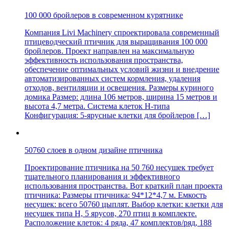
100 000 бройлеров в современном курятнике
Компания Livi Machinery спроектировала современный
птицеводческий птичник для выращивания 100 000
бройлеров. Проект направлен на максимальную
эффективность использования пространства,
обеспечение оптимальных условий жизни и внедрение
автоматизированных систем кормления, удаления
отходов, вентиляции и освещения. Размеры куриного
домика Размер: длина 106 метров, ширина 15 метров и
высота 4,7 метра. Система клеток H-типа
Конфигурация: 5-ярусные клетки для бройлеров […]
50760 слоев в одном дизайне птичника
Проектирование птичника на 50 760 несушек требует
тщательного планирования и эффективного
использования пространства. Вот краткий план проекта
птичника: Размеры птичника: 94*12*4,7 м. Емкость
несушек: всего 50760 цыплят. Выбор клетки: клетки для
несушек типа H, 5 ярусов, 270 птиц в комплекте.
Расположение клеток: 4 ряда, 47 комплектов/ряд, 188