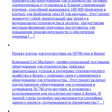
производства оборудования для птицеводства, недавно
спроектировала и установила в Алжире современный
птичник, способный выращивать 100 000 бройлеров в
клетках для бройлеров типа H для продажи. Этот проект
знаменует собой значительный шаг вперед в
модернизации птицеводства в регионе, предоставляя
местным фермерам передовые инструменты для
повышения производительности и обеспечения
здоровья […]
Проект клеток для кур-несушек на 50760 цен в Кении
Компания Livi Machinery, профессиональный поставщик
оборудования для птицеводства, добилась
замечательных успехов в поддержке птицеводческого
хозяйства в Кении с помощью своего современного
оборудования для птицеводства. Этот проект включал
предоставление оборудования для содержания и
содержания 50 760 кур-несушек, в основном с
использованием цен на клетки-несушки в Кении. В
данной статье подробно рассматривается специфика
данного проекта, подчеркиваются преимущества […]