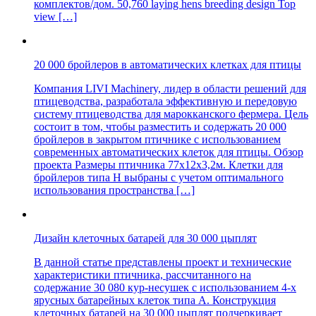
комплектов/дом. 50,760 laying hens breeding design Top
view […]
20 000 бройлеров в автоматических клетках для птицы
Компания LIVI Machinery, лидер в области решений для
птицеводства, разработала эффективную и передовую
систему птицеводства для марокканского фермера. Цель
состоит в том, чтобы разместить и содержать 20 000
бройлеров в закрытом птичнике с использованием
современных автоматических клеток для птицы. Обзор
проекта Размеры птичника 77х12х3,2м. Клетки для
бройлеров типа H выбраны с учетом оптимального
использования пространства […]
Дизайн клеточных батарей для 30 000 цыплят
В данной статье представлены проект и технические
характеристики птичника, рассчитанного на
содержание 30 080 кур-несушек с использованием 4-х
ярусных батарейных клеток типа А. Конструкция
клеточных батарей на 30 000 цыплят подчеркивает