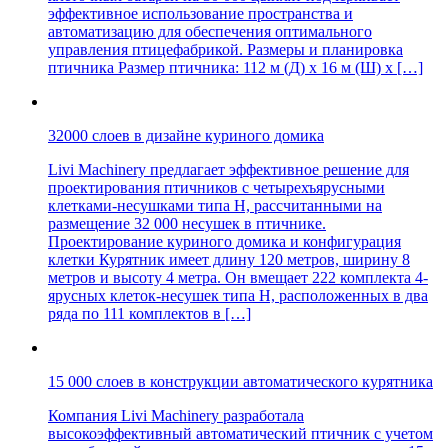
эффективное использование пространства и
автоматизацию для обеспечения оптимального
управления птицефабрикой. Размеры и планировка
птичника Размер птичника: 112 м (Д) x 16 м (Ш) x […]
32000 слоев в дизайне куриного домика
Livi Machinery предлагает эффективное решение для
проектирования птичников с четырехъярусными
клетками-несушками типа H, рассчитанными на
размещение 32 000 несушек в птичнике.
Проектирование куриного домика и конфигурация
клетки Курятник имеет длину 120 метров, ширину 8
метров и высоту 4 метра. Он вмещает 222 комплекта 4-
ярусных клеток-несушек типа H, расположенных в два
ряда по 111 комплектов в […]
15 000 слоев в конструкции автоматического курятника
Компания Livi Machinery разработала
высокоэффективный автоматический птичник с учетом