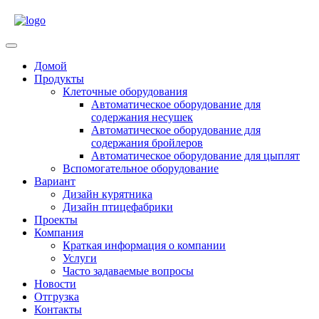
Skip
to
content
Open
Menu
Домой
Продукты
Клеточные оборудования
Автоматическое оборудование для
содержания несушек
Автоматическое оборудование для
содержания бройлеров
Автоматическое оборудование для цыплят
Вспомогательное оборудование
Вариант
Дизайн курятника
Дизайн птицефабрики
Проекты
Компания
Краткая информация о компании
Услуги
Часто задаваемые вопросы
Новости
Отгрузка
Контакты