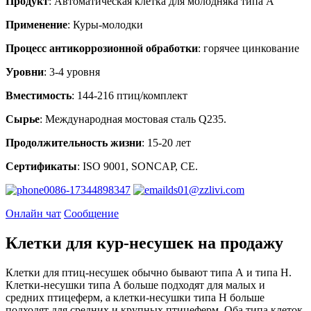
Продукт
: Автоматическая клетка для молодняка типа А
Применение
: Куры-молодки
Процесс антикоррозионной обработки
: горячее цинкование
Уровни
: 3-4 уровня
Вместимость
: 144-216 птиц/комплект
Сырье
: Международная мостовая сталь Q235.
Продолжительность жизни
: 15-20 лет
Сертификаты
: ISO 9001, SONCAP, CE.
0086-17344898347
ds01@zzlivi.com
Онлайн чат
Сообщение
Клетки для кур-несушек на продажу
Клетки для птиц-несушек обычно бывают типа А и типа Н.
Клетки-несушки типа A больше подходят для малых и
средних птицеферм, а клетки-несушки типа H больше
подходят для средних и крупных птицеферм. Оба типа клеток