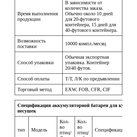
В зависимости от
количества заказа.
Время выполнения
Обычно около 10 дней
продукции
для 20-футового
контейнера, 15 дней для
40-футового контейнера.
Возможность
10000 компл./месяц
поставки
Обычная экспортная
Способ упаковки
упаковка. Контейнер
20/40 футов.
Способ оплаты
Т/Т, Л/К по предъявлении
Торговый метод
EXW, FOB, CFR, CIF
Спецификация аккумуляторной батареи для кур-
несушек
Кол-
Кол-
во
во
тип
Модель
Спецификация
птиц/
птиц/