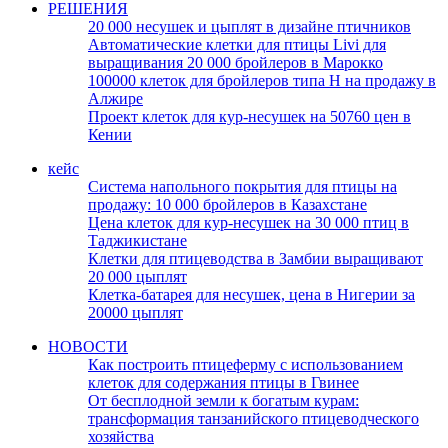
РЕШЕНИЯ
20 000 несушек и цыплят в дизайне птичников
Автоматические клетки для птицы Livi для
выращивания 20 000 бройлеров в Марокко
100000 клеток для бройлеров типа H на продажу в
Алжире
Проект клеток для кур-несушек на 50760 цен в
Кении
кейс
Система напольного покрытия для птицы на
продажу: 10 000 бройлеров в Казахстане
Цена клеток для кур-несушек на 30 000 птиц в
Таджикистане
Клетки для птицеводства в Замбии выращивают
20 000 цыплят
Клетка-батарея для несушек, цена в Нигерии за
20000 цыплят
НОВОСТИ
Как построить птицеферму с использованием
клеток для содержания птицы в Гвинее
От бесплодной земли к богатым курам:
трансформация танзанийского птицеводческого
хозяйства