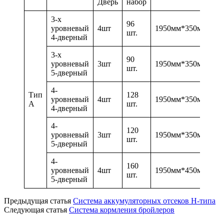
Дверь
набор
3-х
96
уровневый
4шт
1950мм*350мм*38
шт.
4-дверный
3-х
90
уровневый
3шт
1950мм*350мм*38
шт.
5-дверный
4-
Тип
128
уровневый
4шт
1950мм*350мм*38
A
шт.
4-дверный
4-
120
уровневый
3шт
1950мм*350мм*38
шт.
5-дверный
4-
160
уровневый
4шт
1950мм*450мм*41
шт.
5-дверный
Предыдущая статья
Система аккумуляторных отсеков H-типа
Следующая статья
Система кормления бройлеров